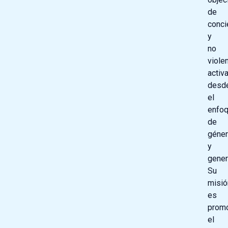
de
conci
y
no
viole
activ
desd
el
enfo
de
géne
y
gener
Su
misió
es
prom
el