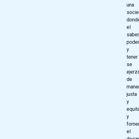
una
soci
dond
el
saber
pode
y
tener
se
ejerz
de
mane
justa
y
equita
y
fome
el
desar