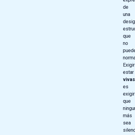
de
una
desig
estru
que
no
pued
norma
Exigir
estar
vivas
es
exigir
que
ningu
más
sea
silen