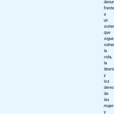
denun
frent
a
un
sist
que
sigue
vulne
la
vida,
la
libert
y
los
dere
de
las
mujer
y