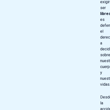
exigir
ser
libre
es
defen
el
dere
a
decid
sobr
nuest
cuer
y
nuest
vidas
Desd
la
acció