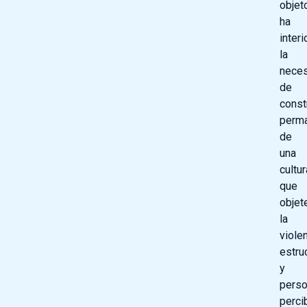
objeto
ha
inter
la
nece
de
const
perm
de
una
cultur
que
objet
la
viole
estru
y
perso
perci