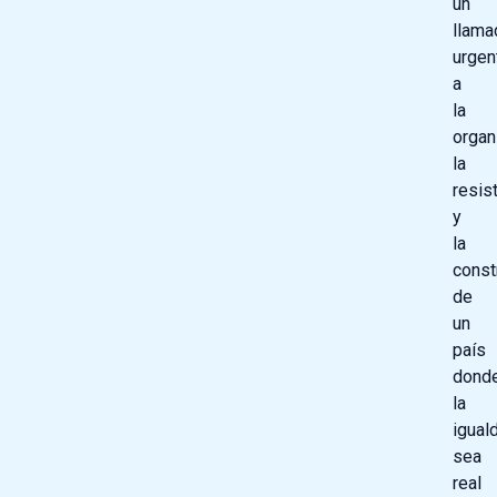
un
llama
urgen
a
la
organ
la
resis
y
la
const
de
un
país
dond
la
igual
sea
real