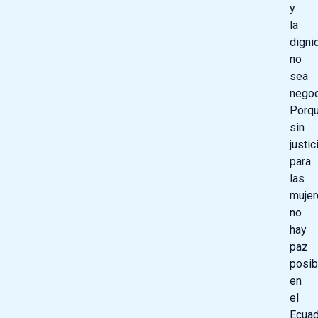
y
la
digni
no
sea
negoc
Porq
sin
justic
para
las
mujer
no
hay
paz
posib
en
el
Ecuad