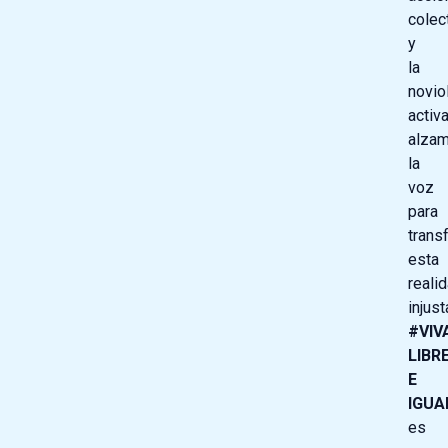
colec
y
la
novio
activa
alza
la
voz
para
trans
esta
reali
injust
#VIV
LIBR
E
IGUA
es