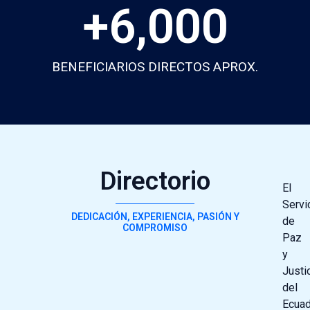
+
6,000
BENEFICIARIOS DIRECTOS APROX.
Directorio
El
Servi
DEDICACIÓN, EXPERIENCIA, PASIÓN Y
de
COMPROMISO
Paz
y
Justi
del
Ecuad