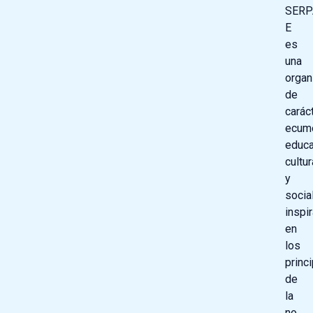
SERP
E
es
una
organ
de
carác
ecumé
educa
cultur
y
social
inspi
en
los
princ
de
la
no