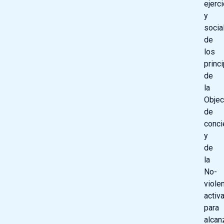
ejerci
y
socia
de
los
princ
de
la
Objec
de
conci
y
de
la
No-
viole
activ
para
alcan