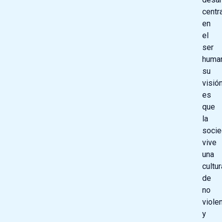
centr
en
el
ser
huma
su
visió
es
que
la
soci
vive
una
cultur
de
no
viole
y