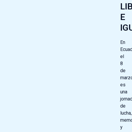
LI
E
IG
En
Ecuad
el
8
de
marz
es
una
jorna
de
lucha,
memo
y