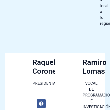
local
a
lo
region
Raquel
Ramiro
Coronel
Lomas
PRESIDENTA
VOCAL
DE
PROGRAMACI
F
E
a
INVESTIGACIÓ
c