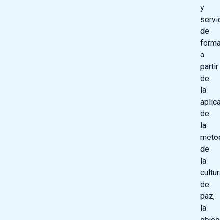
y
servi
de
forma
a
partir
de
la
aplic
de
la
metod
de
la
cultur
de
paz,
la
objec