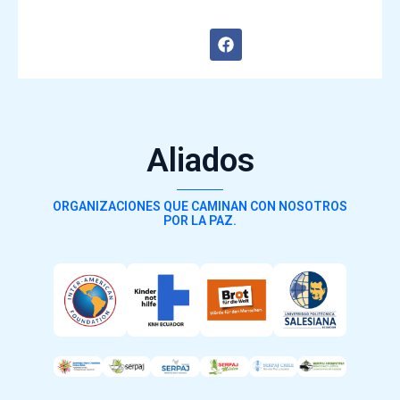
o
b
k
o
F
o
a
k
c
e
b
o
o
k
Aliados
ORGANIZACIONES QUE CAMINAN CON NOSOTROS
POR LA PAZ.