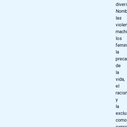
diver
Nomb
las
viole
machi
los
femin
la
preca
de
la
vida,
el
racis
y
la
exclu
como
expre