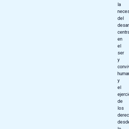
la
nece
del
desar
centr
en
el
ser
y
convi
huma
y
el
ejerci
de
los
dere
desd
lo